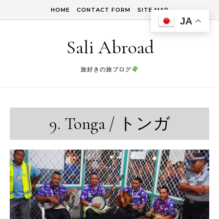
Skip to content
HOME
CONTACT FORM
SITE MAP
JA
Sali Abroad
旅好きの旅ブログ
9. Tonga / トンガ