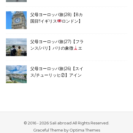
館からのシャンゼリゼ通りを
歩き凱旋門へ
父母ヨーロッパ旅(28)【8カ
国目!!イギリス
ロンドン】
母待望のロンドンを8時間観
光
父母ヨーロッパ旅(27)【フラ
ンス/パリ】パリの象徴
エ
ッフェル塔から街を一望し眼
福
父母ヨーロッパ旅(26)【スイ
ス/チューリッヒ②】アイン
シュタインの母校を拝見し、
リンデンホフの丘でスイス見
納め
© 2016 - 2026 Sali abroad All Rights Reserved.
Graceful Theme by
Optima Themes