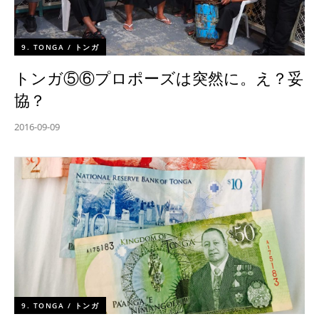
9. TONGA / トンガ
トンガ⑤⑥プロポーズは突然に。え？妥
協？
2016-09-09
9. TONGA / トンガ