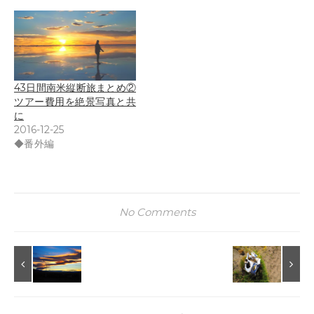
43日間南米縦断旅まとめ②
ツアー費用を絶景写真と共
に
2016-12-25
◆番外編
No Comments