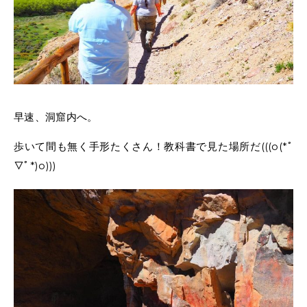
早速、洞窟内へ。
歩いて間も無く手形たくさん！教科書で見た場所だ(((o(*ﾟ
▽ﾟ*)o)))