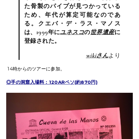
た骨製のパイプが見つかっている
ため、年代が算定可能なのであ
る。クエバ・デ・ラス・マノス
は、1999年に
ユネスコ
の
世界遺産
に
登録された。
wikiさん
より
14時からのツアーに参加。
◎手の洞窟入場料：120ARペソ(約870円)