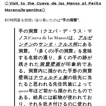
◇Visit to the Cueva de las Manos at Perito
Moreno/Argentina
◇
約1時間森を彷徨い辿り着いたのは
’’手の洞窟’’
。
手の洞窟（クエバ・デ・ラス・マ
ノス(Cueva de las Manos)は、
アルゼ
ンチン
の
サンタ・クルス州
にある
洞窟。「(多くの)手の洞窟」を意味
する名前の通り、多くの手の跡が
残された
洞窟壁画
が印象的であ
る。洞窟内に描かれた手形の洞窟
壁画は
テウェルチェ族
の祖先に当
たると思われる先住民族によって
9000年ほど前から描かれたもので
ある。絵具には鉱物が使われてお
り、それを吹き付けるのに使われ