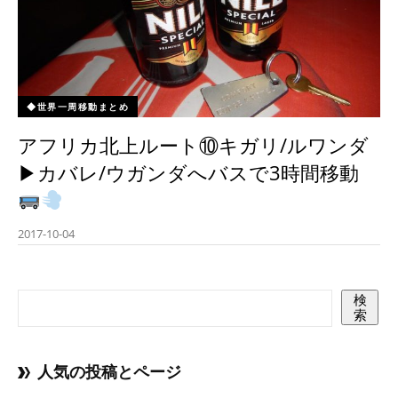
◆世界一周移動まとめ
アフリカ北上ルート⑩キガリ/ルワンダ
▶︎カバレ/ウガンダへバスで3時間移動
2017-10-04
検
索
人気の投稿とページ