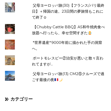
父母ヨーロッパ旅(30)【フランス/パリ最終
日】＋帰国の途。23日間の夢旅情もこれに
て終了☺
【Chubby Cattle BBQ】A5和牛焼肉食べ
放題へ行ったら、幸せ空間すぎた
*世界遺産*9000年前に描かれた手の洞窟
へ。
ポートモレスビー②治安が悪いと散々言わ
れてますが...
父母ヨーロッパ旅(13) CM2⑤クルーズで過
ごす最後の夜
カテゴリー