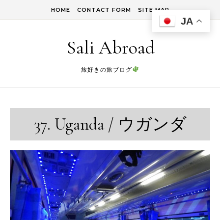
Skip to content
HOME
CONTACT FORM
SITE MAP
JA
Sali Abroad
旅好きの旅ブログ
37. Uganda / ウガンダ