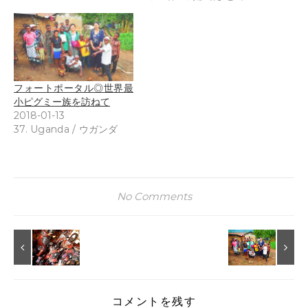
フォートポータル◎世界最
小ピグミー族を訪ねて
2018-01-13
37. Uganda / ウガンダ
No Comments
コメントを残す