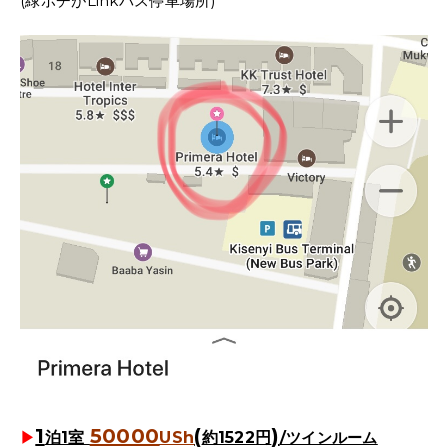
(緑ポチがLinkバス停車場所)
1
50000
(
)
▶︎
泊1室
USh
約1522
円
/ツインルーム