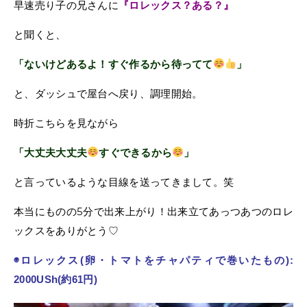
早速売り子の兄さんに
『ロレックス？ある？』
と聞くと、
「ないけどあるよ！すぐ作るから待ってて
」
と、ダッシュで屋台へ戻り、調理開始。
時折こちらを見ながら
「大丈夫大丈夫
すぐできるから
」
と言っているような目線を送ってきまして。笑
本当にものの5分で出来上がり！出来立てあっつあつのロレ
ックスをありがとう♡
◉ロレックス(卵・トマトをチャパティで巻いたもの):
2000USh(約61円)