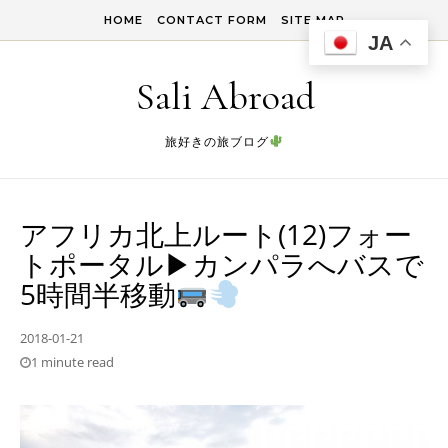
Skip to content
HOME
CONTACT FORM
SITE MAP
JA
Sali Abroad
旅好きの旅ブログ
アフリカ北上ルート(12)フォー
トポータル▶︎カンパラへバスで
5時間半移動
2018-01-21
1 minute read