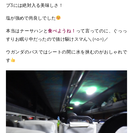
プ3には絶対入る美味しさ！
塩が強めで尚良しでした
本当はナーサハンと
って言ってのに、ぐっっ
食べようね！
すりお眠り中だったので抜け駆けスマん＼(^o^)／
ウガンダのバスではシートの間に水を挟むのがおしゃれで
す