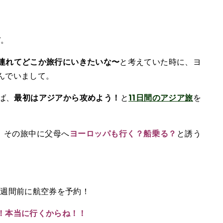
前
。
連れてどこか旅行にいきたいな〜
と考えていた時に、ヨ
んでいまして。
ば、
最初はアジアから攻めよう！
と
11日間のアジア旅
を
、その旅中に父母へ
ヨーロッパも行く？船乗る？
と誘う
1週間前に航空券を予約！
！本当に行くからね！！