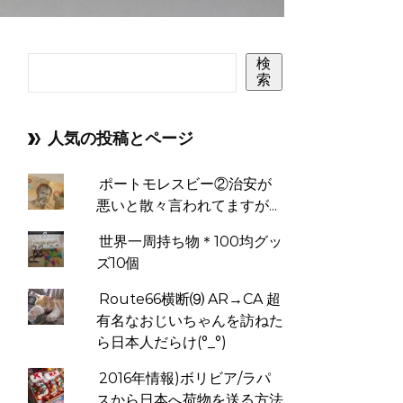
検
索
人気の投稿とページ
ポートモレスビー②治安が
悪いと散々言われてますが...
世界一周持ち物＊100均グッ
ズ10個
Route66横断⑼ AR→CA 超
有名なおじいちゃんを訪ねた
ら日本人だらけ(°_°)
2016年情報)ボリビア/ラパ
スから日本へ荷物を送る方法