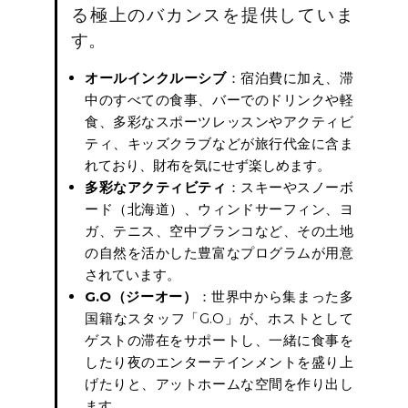
る極上のバカンスを提供していま
す。
オールインクルーシブ
：宿泊費に加え、滞
中のすべての食事、バーでのドリンクや軽
食、多彩なスポーツレッスンやアクティビ
ティ、キッズクラブなどが旅行代金に含ま
れており、財布を気にせず楽しめます。
多彩なアクティビティ
：スキーやスノーボ
ード（北海道）、ウィンドサーフィン、ヨ
ガ、テニス、空中ブランコなど、その土地
の自然を活かした豊富なプログラムが用意
されています。
G.O（ジーオー）
：世界中から集まった多
国籍なスタッフ「G.O」が、ホストとして
ゲストの滞在をサポートし、一緒に食事を
したり夜のエンターテインメントを盛り上
げたりと、アットホームな空間を作り出し
ます。