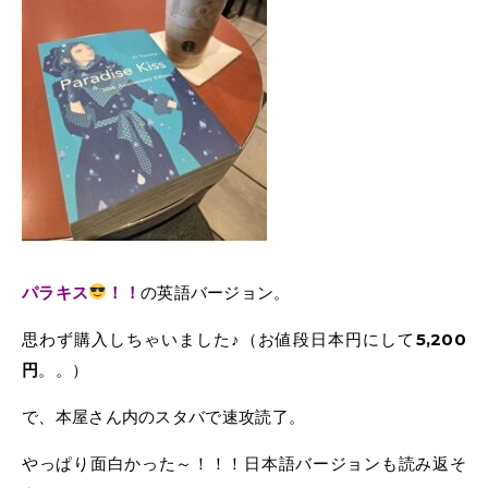
パラキス
！！
の英語バージョン。
思わず購入しちゃいました♪（お値段日本円にして
5,200
円
。。）
で、本屋さん内のスタバで速攻読了。
やっぱり面白かった～！！！日本語バージョンも読み返そ