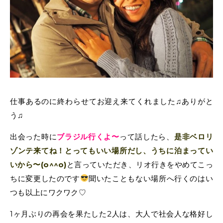
仕事あるのに終わらせてお迎え来てくれました♫ありがと
う♫
出会った時に
ブラジル行くよ〜
って話したら、
是非ベロリ
ゾンテ来てね！とってもいい場所だし、うちに泊まってい
いから〜(o^^o)
と言っていただき、リオ行きをやめてこっ
ちに変更したのです
聞いたこともない場所へ行くのはい
つも以上にワクワク♡
1ヶ月ぶりの再会を果たした2人は、大人で社会人な格好し