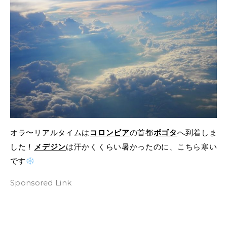
オラ〜リアルタイムは
コロンビア
の首都
ボゴタ
へ到着しま
した！
メデジン
は汗かくくらい暑かったのに、こちら寒い
です
Sponsored Link