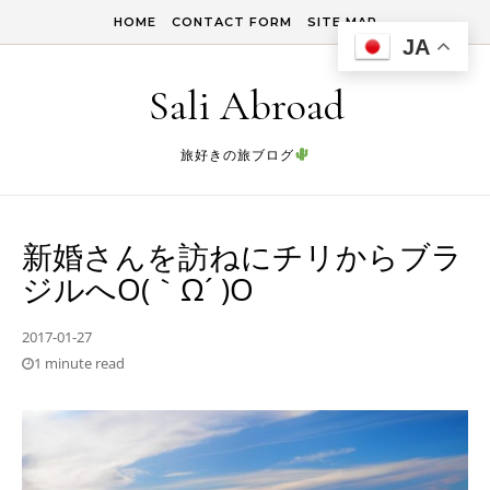
Skip to content
HOME
CONTACT FORM
SITE MAP
JA
Sali Abroad
旅好きの旅ブログ
新婚さんを訪ねにチリからブラ
ジルへO(｀Ω´ )O
2017-01-27
1 minute read