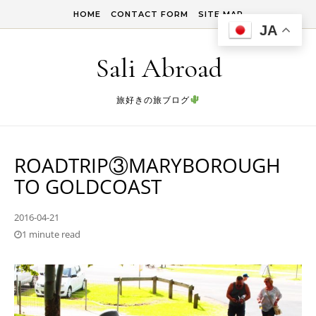
Skip to content
HOME
CONTACT FORM
SITE MAP
JA
Sali Abroad
旅好きの旅ブログ
ROADTRIP③MARYBOROUGH
TO GOLDCOAST
2016-04-21
1 minute read