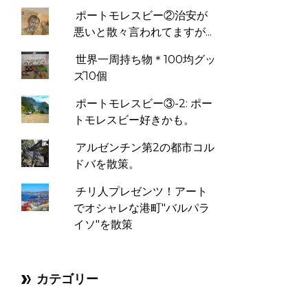
ポートモレスビー②治安が
悪いと散々言われてますが...
世界一周持ち物＊100均グッ
ズ10個
ポートモレスビー③-2: ポー
トモレスビー好きかも。
アルゼンチン第2の都市コル
ドバを散策。
チリ人プレゼンツ！アート
でオシャレな港町"バルパラ
イソ"を散策
カテゴリー