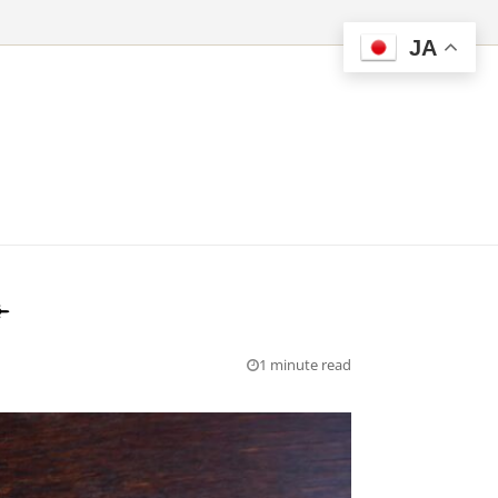
JA
︎
1 minute read