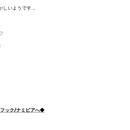
しいようです..。
♡
！
フック/ナミビアへ◆
。