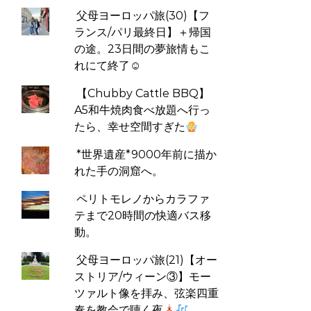
父母ヨーロッパ旅(30)【フ
ランス/パリ最終日】＋帰国
の途。23日間の夢旅情もこ
れにて終了☺
【Chubby Cattle BBQ】
A5和牛焼肉食べ放題へ行っ
たら、幸せ空間すぎた
*世界遺産*9000年前に描か
れた手の洞窟へ。
ペリトモレノからカラファ
テまで20時間の快適バス移
動。
父母ヨーロッパ旅(21)【オー
ストリア/ウィーン③】モー
ツァルト像を拝み、弦楽四重
奏を教会で聴く夜