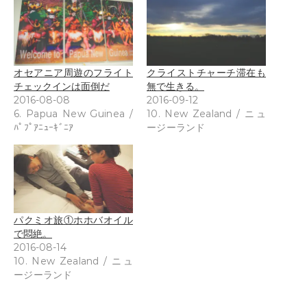
オセアニア周遊のフライト
クライストチャーチ滞在も
チェックインは面倒だ
無で生きる。
2016-08-08
2016-09-12
6. Papua New Guinea /
10. New Zealand / ニュ
ﾊﾟﾌﾟｱﾆｭｰｷﾞﾆｱ
ージーランド
パクミオ旅①ホホバオイル
で悶絶。
2016-08-14
10. New Zealand / ニュ
ージーランド