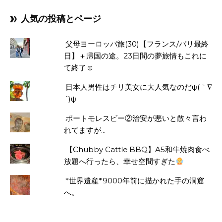
人気の投稿とページ
父母ヨーロッパ旅(30)【フランス/パリ最終
日】＋帰国の途。23日間の夢旅情もこれに
て終了☺
日本人男性はチリ美女に大人気なのだψ(｀∇
´)ψ
ポートモレスビー②治安が悪いと散々言わ
れてますが...
【Chubby Cattle BBQ】A5和牛焼肉食べ
放題へ行ったら、幸せ空間すぎた
*世界遺産*9000年前に描かれた手の洞窟
へ。