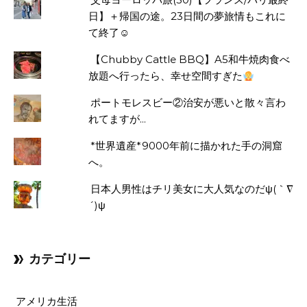
日】＋帰国の途。23日間の夢旅情もこれに
て終了☺
【Chubby Cattle BBQ】A5和牛焼肉食べ
放題へ行ったら、幸せ空間すぎた
ポートモレスビー②治安が悪いと散々言わ
れてますが...
*世界遺産*9000年前に描かれた手の洞窟
へ。
日本人男性はチリ美女に大人気なのだψ(｀∇
´)ψ
カテゴリー
アメリカ生活