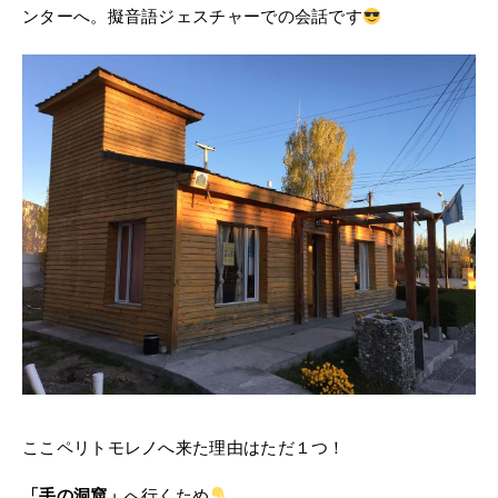
ンターへ。擬音語ジェスチャーでの会話です
ここペリトモレノへ来た理由はただ１つ！
「手の洞窟」
へ行くため