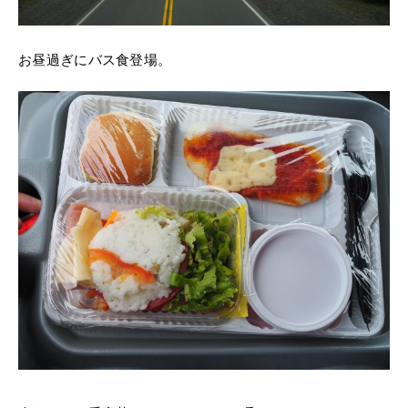
お昼過ぎにバス食登場。