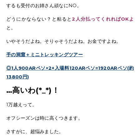
するも受付のお姉さん頑なにNO。
どうにかならない？と粘ると
2人分払ってくれればOKよ
と。
いやそうだよね。そりゃそうだよね。お金ですよね。
手の洞窟＋ミニトレッキングツアー
◎1人900ARペソ×2+入場料120ARペソ=1920ARペソ(約
13800円)
…高いわ(*_*)！
1万越えって。
オフシーズンは時に高くつきます。
さすがに、超悩みました。