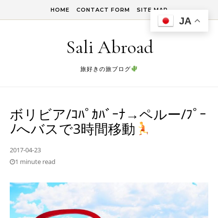
Skip to content
HOME
CONTACT FORM
SITE MAP
JA
Sali Abroad
旅好きの旅ブログ
ボリビア/ｺﾊﾟｶﾊﾞｰﾅ→ペルー/ﾌﾟｰ
ﾉへバスで3時間移動
2017-04-23
1 minute read