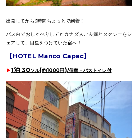
出発してから3時間ちょっとで到着！
バス内でおしゃべりしてたカナダ人ご夫婦とタクシーをシ
ェアして、目星をつけていた宿へ！
【HOTEL Manco Capac
】
1泊 30
(
)
▶︎
ソル
約
1000
円
/個室・バストイレ付