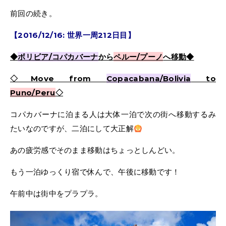
前回の続き。
【2016/12/16: 世界一周212日目】
◆
ボリビア/コパカバーナ
から
ペルー/プーノ
へ移動
◆
◇Move from
Copacabana/Bolivia
to
Puno/Peru
◇
コパカバーナに泊まる人は大体一泊で次の街へ移動するみ
たいなのですが、二泊にして大正解
あの疲労感でそのまま移動はちょっとしんどい。
もう一泊ゆっくり宿で休んで、午後に移動です！
午前中は街中をプラプラ。