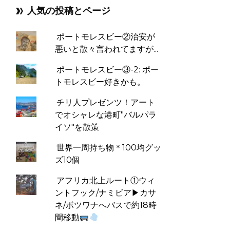
人気の投稿とページ
ポートモレスビー②治安が
悪いと散々言われてますが...
ポートモレスビー③-2: ポー
トモレスビー好きかも。
チリ人プレゼンツ！アート
でオシャレな港町"バルパラ
イソ"を散策
世界一周持ち物＊100均グッ
ズ10個
アフリカ北上ルート①ウィ
ントフック/ナミビア▶︎カサ
ネ/ボツワナへバスで約18時
間移動