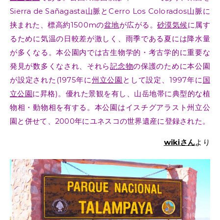
Sierra de Sañagasta山脈とCerro Los Colorados山脈に
挟まれた、標高約1500mの
盆地
が広がる。
砂漠気候
に属す
るために気温の日較差が激しく、雨季である夏には降水量
が多くなる。本公園内では古生物学的・考古学的に重要な
発見が数多くなされ、それら
記念物
の保護のために本公園
が設定された(1975年に
州立公園
として設定、1997年に
国
立公園
に昇格)。優れた景観を有し、山岳地帯に典型的な植
物相・動物相を有する。本公園はイスチグアラスト州立公
園と併せて、2000年にユネスコの世界遺産に登録された。
wikiさん
より