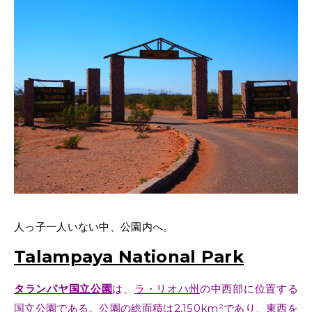
人っ子一人いない中、公園内へ。
Talampaya National Park
タランパヤ国立公園
は、
ラ・リオハ州
の中西部に位置する
国立公園
である。公園の総面積は2,150km²であり、東西を